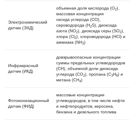
объемная доля кислорода (О
),
2
массовая концентрация
оксида углерода (СО),
Электрохимический
сероводорода (H
S), диоксида
2
датчик (ЭХД)
азота (NО
), диоксида серы (SO
),
2
2
хлора (Cl
), хлороводорода (HСl) и
2
аммиака (NH
)
3
довзрывоопасные концентрации
суммы предельных углеводородов
Инфракрасный
(СН), объемной доли диоксида
датчик (ИКД)
углерода (CO
), пропана (C
H
) и
2
3
8
метана (CH
)
4
массовые концентрации
Фотоионизационный
углеводородов, в том числе нефти
датчик (ФИД)
и нефтепродуктов, керосина,
бензина и дизельного топлива