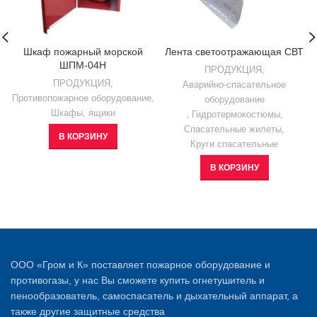
Шкаф пожарный морской
Лента светоотражающая СВТ
ШПМ-04Н
ПРОДУКЦИЯ
,
ПРОДУКЦИЯ
,
Аварийно-спасательное
Противопожарное оборудование
,
оборудование
Шкафы, ящики
,
Гидротермокостюмы
,
Спасательные жилеты
,
В КОРЗИНУ
Круги спасательные
В КОРЗИНУ
ООО «Гром и К» поставляет пожарное оборудование и
противогазы, у нас Вы сможете купить огнетушитель и
пенообразователь, самоспасатель и дыхательный аппарат, а
также другие защитные средства