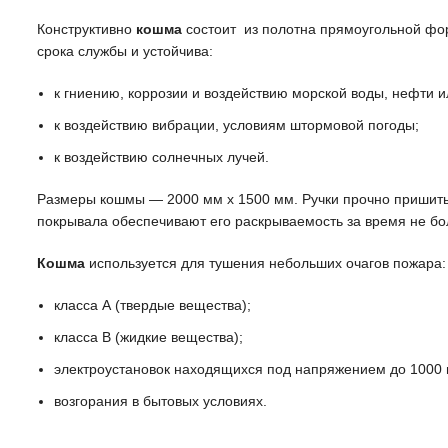
Конструктивно
кошма
состоит из полотна прямоугольной фор
срока службы и устойчива:
к гниению, коррозии и воздействию морской воды, нефти и
к воздействию вибрации, условиям штормовой погоды;
к воздействию солнечных лучей.
Размеры кошмы — 2000 мм х 1500 мм. Ручки прочно пришиты с
покрывала обеспечивают его раскрываемость за время не бол
Кошма
используется для тушения небольших очагов пожара:
класса А (твердые вещества);
класса В (жидкие вещества);
электроустановок находящихся под напряжением до 1000 
возгорания в бытовых условиях.