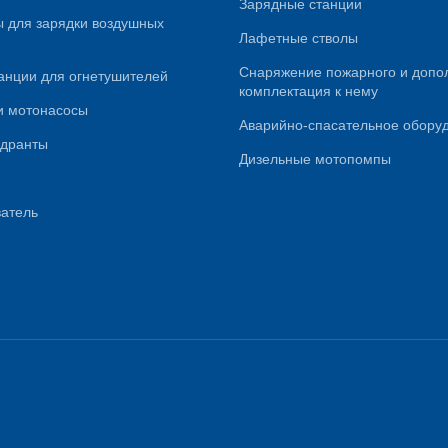
Зарядные станции
 для зарядки воздушных
Лафетные стволы
Снаряжение пожарного и допо
анции для огнетушителей
комплектация к нему
и мотонасосы
Аварийно-спасательное обору
идранты
Дизельные мотопомпы
атель