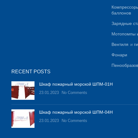
Компрессоры
баллонов
Зарядные ст
Мотопомпы 
Вентиля
и
г
Фонари
Пенообразов
RECENT POSTS
Шкаф пожарный морской ШПМ-01Н
23.01.2023
No Comments
Шкаф пожарный морской ШПМ-04Н
23.01.2023
No Comments