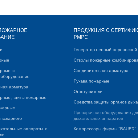
ПОЖАРНОЕ
ПРОДУКЦИЯ С СЕРТИФИ
ВАНИЕ
PMPC
ли
Генератор пенный переносной
рные
Стволы пожарные комбиниров
арные
и
Соединительная арматура
 оборудование
Рукава пожарные
ная арматура
Огнетушители
рные
,
щиты пожарные
Средства защиты органов дых
ожарные
Проверочное оборудование дл
 пожарного
дыхательных аппаратов
хательные аппараты
и
Компрессоры фирмы "BAUER"
ли